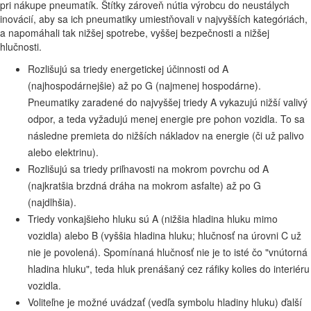
pri nákupe pneumatík. Štítky zároveň nútia výrobcu do neustálych
inovácií, aby sa ich pneumatiky umiestňovali v najvyšších kategóriách,
a napomáhali tak nižšej spotrebe, vyššej bezpečnosti a nižšej
hlučnosti.
Rozlišujú sa triedy energetickej účinnosti od A
(najhospodárnejšie) až po G (najmenej hospodárne).
Pneumatiky zaradené do najvyššej triedy A vykazujú nižší valivý
odpor, a teda vyžadujú menej energie pre pohon vozidla. To sa
následne premieta do nižších nákladov na energie (či už palivo
alebo elektrinu).
Rozlišujú sa triedy priľnavosti na mokrom povrchu od A
(najkratšia brzdná dráha na mokrom asfalte) až po G
(najdlhšia).
Triedy vonkajšieho hluku sú A (nižšia hladina hluku mimo
vozidla) alebo B (vyššia hladina hluku; hlučnosť na úrovni C už
nie je povolená). Spomínaná hlučnosť nie je to isté čo "vnútorná
hladina hluku", teda hluk prenášaný cez ráfiky kolies do interiéru
vozidla.
Voliteľne je možné uvádzať (vedľa symbolu hladiny hluku) ďalší