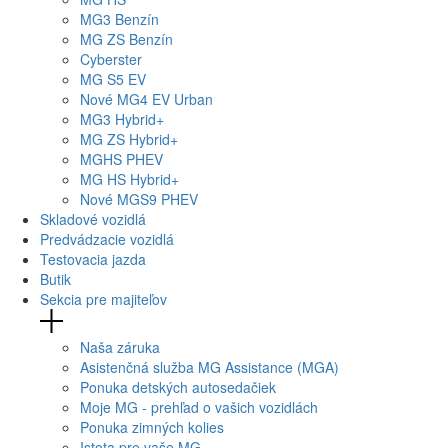
MG
3 Benzín
MG
ZS Benzín
Cyberster
MG
S5 EV
Nové
MG4
EV Urban
MG
3 Hybrid+
MG
ZS Hybrid+
MG
HS PHEV
MG
HS Hybrid+
Nové
MGS9
PHEV
Skladové vozidlá
Predvádzacie vozidlá
Testovacia jazda
Butik
Sekcia pre majiteľov
Naša záruka
Asistenčná služba MG Assistance (MGA)
Ponuka detských autosedačiek
Moje MG - prehľad o vašich vozidlách
Ponuka zimných kolies
Istota pre vaše MG