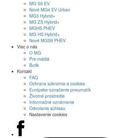
MG
S5 EV
Nové
MG4
EV Urban
MG
3 Hybrid+
MG
ZS Hybrid+
MG
HS PHEV
MG
HS Hybrid+
Nové
MGS9
PHEV
Viac o nás
O MG
Pre médiá
Butik
Kontakt
FAQ
Ochrana súkromia a cookies
Európske označenie pneumatík
Životné prostredie
Informačné oznámenie
Odvolanie súhlasu
Nastavenie cookies