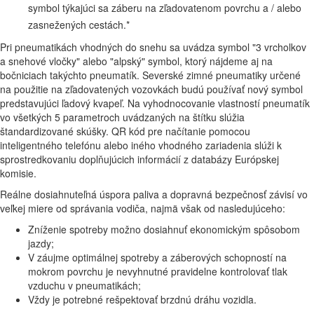
symbol týkajúci sa záberu na zľadovatenom povrchu a / alebo
zasnežených cestách.*
Pri pneumatikách vhodných do snehu sa uvádza symbol "3 vrcholkov
a snehové vločky" alebo "alpský" symbol, ktorý nájdeme aj na
bočniciach takýchto pneumatík. Severské zimné pneumatiky určené
na použitie na zľadovatených vozovkách budú používať nový symbol
predstavujúci ľadový kvapeľ. Na vyhodnocovanie vlastností pneumatík
vo všetkých 5 parametroch uvádzaných na štítku slúžia
štandardizované skúšky. QR kód pre načítanie pomocou
inteligentného telefónu alebo iného vhodného zariadenia slúži k
sprostredkovaniu doplňujúcich informácií z databázy Európskej
komisie.
Reálne dosiahnuteľná úspora paliva a dopravná bezpečnosť závisí vo
veľkej miere od správania vodiča, najmä však od nasledujúceho:
Zníženie spotreby možno dosiahnuť ekonomickým spôsobom
jazdy;
V záujme optimálnej spotreby a záberových schopností na
mokrom povrchu je nevyhnutné pravidelne kontrolovať tlak
vzduchu v pneumatikách;
Vždy je potrebné rešpektovať brzdnú dráhu vozidla.