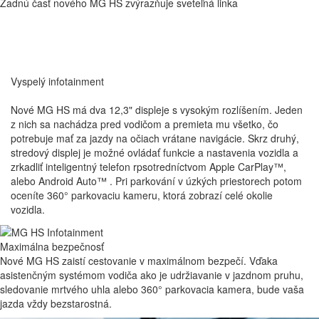
Zadnú časť nového MG HS zvýrazňuje sveteľná linka
Vyspelý
infotainment
Nové MG HS má dva 12,3" displeje s vysokým rozlíšením. Jeden
z nich sa nachádza pred vodičom a premieta mu všetko, čo
potrebuje mať za jazdy na očiach vrátane navigácie. Skrz druhý,
stredový displej je možné ovládať funkcie a nastavenia vozidla a
zrkadliť inteligentný telefon rpsotredníctvom Apple CarPlay™,
alebo Android Auto™ . Pri parkování v úzkých priestorech potom
oceníte 360° parkovaciu kameru, ktorá zobrazí celé okolie
vozidla.
Maximálna bezpečnosť
Nové MG HS zaistí cestovanie v maximálnom bezpečí. Vďaka
asistenčným systémom vodiča ako je udržiavanie v jazdnom pruhu,
sledovanie mrtvého uhla alebo 360° parkovacia kamera, bude vaša
jazda vždy bezstarostná.