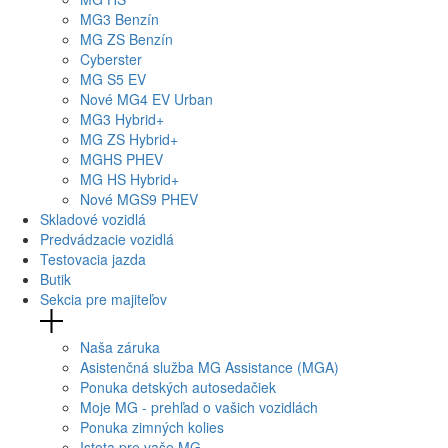
MG
3 Benzín
MG
ZS Benzín
Cyberster
MG
S5 EV
Nové
MG4
EV Urban
MG
3 Hybrid+
MG
ZS Hybrid+
MG
HS PHEV
MG
HS Hybrid+
Nové
MGS9
PHEV
Skladové vozidlá
Predvádzacie vozidlá
Testovacia jazda
Butik
Sekcia pre majiteľov
Naša záruka
Asistenčná služba MG Assistance (MGA)
Ponuka detských autosedačiek
Moje MG - prehľad o vašich vozidlách
Ponuka zimných kolies
Istota pre vaše MG