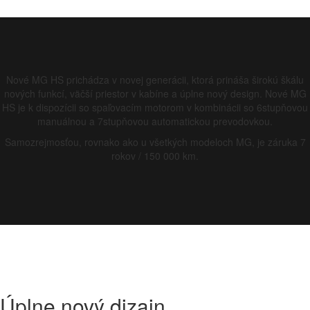
Nové MG HS prichádza v novej generácii, ktorá prináša širokú škálu
nových funkcí, väčší priestor v kabíne a úplne nový design. Nové MG
HS je k dispozícii so spaľovacím motorom v kombinácii so 6stupňovou
manuálnou a 7stupňovou automatickou prevodovkou.
Samozrejmosťou, rovnako ako u všetkých modeloch MG, je záruka 7
rokov / 150 000 km.
Úplne nový
dizajn