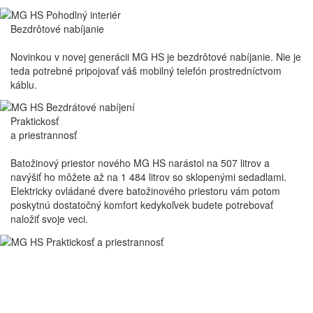
Bezdrôtové
nabíjanie
Novinkou v novej generácii MG HS je bezdrôtové nabíjanie. Nie je
teda potrebné pripojovať váš mobilný telefón prostredníctvom
káblu.
Nové MG HS disponuje priestranným úložným priestorom s objemom
507 litrov, v prípade sklopených sedadiel druhej rady až 1 484 litrov.
Praktickosť
a priestrannosť
Batožinový priestor nového MG HS narástol na 507 litrov a
navýšiť ho môžete až na 1 484 litrov so sklopenými sedadlami.
Elektricky ovládané dvere batožinového priestoru vám potom
poskytnú dostatočný komfort kedykoľvek budete potrebovať
naložiť svoje veci.
Nové MG HS je k dispozícii s automatickou dvojzónovou klimatizáciou
pre maximálne pohodlie v akomkoľvek počasí.