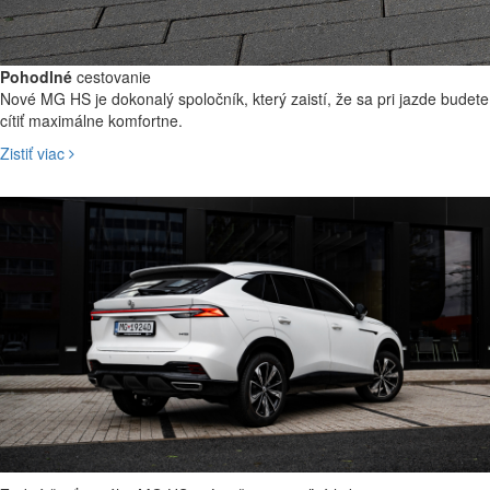
Pohodlné
cestovanie
Nové MG HS je dokonalý spoločník, který zaistí, že sa pri jazde budete
cítiť maximálne komfortne.
Zistiť viac
Dorazte do cieľa
oddýchnutý
Nové MG HS vám poskytne maximálne pohodlie na cestách,
dostatočný úložný priestor aj moderne technológie, ktoré vám uľahčia
cestu.