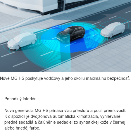
Pohodlne se usaďte a relaxujte
Velkorysý úložný priestor
Ideálna
teplota
Nové MG HS prichádza s úplne novým dizajnom interiéru, čalúnením
zo syntetickej kože v čiernej alebo v kombinácii čiernej a svetlo hnedej.
Nové MG HS poskytuje vodičovy a jeho okoliu maximálnu bezpečnosť.
Pohodlný
interiér
Nová generácia MG HS prináša viac priestoru a pocit prémiovosti.
K dispozícii je dvojzónová automatická klimatizácia, vyhrievané
predné sedadlá a čalúněnie sedadiel zo syntetickej kože v čiernej
alebo hnedéj farbe.