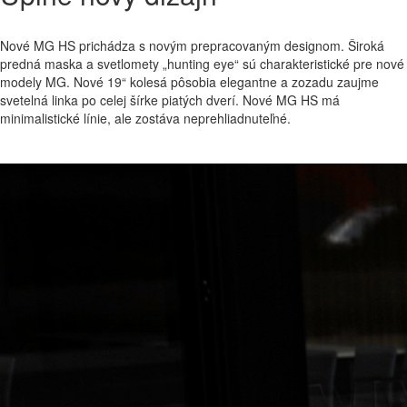
Nové MG HS prichádza s novým prepracovaným designom. Široká
predná maska a svetlomety „hunting eye“ sú charakteristické pre nové
modely MG. Nové 19“ kolesá pôsobia elegantne a zozadu zaujme
svetelná linka po celej šírke piatých dverí. Nové MG HS má
minimalistické línie, ale zostáva neprehliadnuteľné.