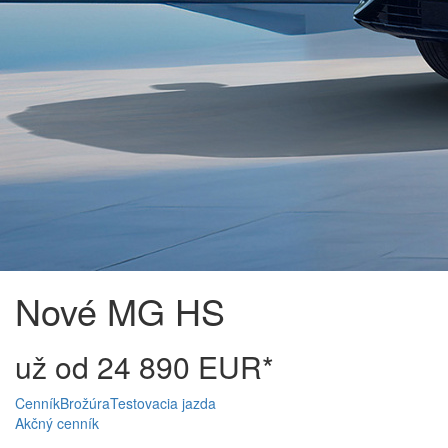
Nové MG HS
už od 24 890 EUR*
Cenník
Brožúra
Testovacia jazda
Akčný cenník