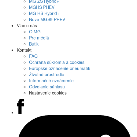
MG
ZS Hybrid+
MG
HS PHEV
MG
HS Hybrid+
Nové
MGS9
PHEV
Viac o nás
O MG
Pre médiá
Butik
Kontakt
FAQ
Ochrana súkromia a cookies
Európske označenie pneumatík
Životné prostredie
Informačné oznámenie
Odvolanie súhlasu
Nastavenie cookies